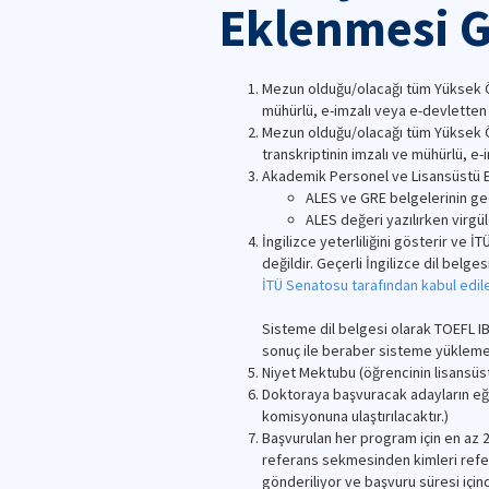
Eklenmesi G
Mezun olduğu/olacağı tüm Yüksek Öğr
mühürlü, e-imzalı veya e-devletten
Mezun olduğu/olacağı tüm Yüksek Öğ
transkriptinin imzalı ve mühürlü, e
Akademik Personel ve Lisansüstü Eği
ALES ve GRE belgelerinin geçer
ALES değeri yazılırken virgül
İngilizce yeterliliğini gösterir ve 
değildir. Geçerli İngilizce dil belg
İTÜ Senatosu tarafından kabul edilen
Sisteme dil belgesi olarak TOEFL I
sonuç ile beraber sisteme yüklemel
Niyet Mektubu (öğrencinin lisansüst
Doktoraya başvuracak adayların eğ
komisyonuna ulaştırılacaktır.)
Başvurulan her program için en az 
referans sekmesinden kimleri refera
gönderiliyor ve başvuru süresi için