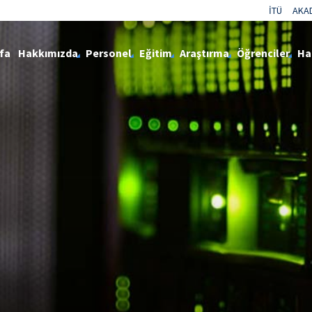
İTÜ
AKA
fa
Hakkımızda
Personel
Eğitim
Araştırma
Öğrenciler
Ha