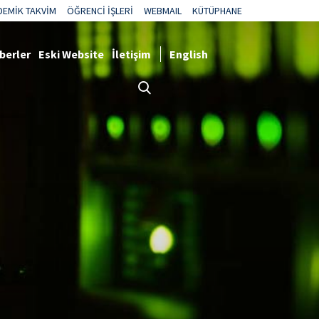
DEMİK TAKVİM
ÖĞRENCİ İŞLERİ
WEBMAIL
KÜTÜPHANE
berler
Eski Website
İletişim
English