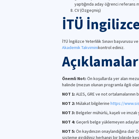
yaptığında aday öğrenci referans 
CV (Özgeçmiş)
İTÜ İngilizc
İTÜ İngilizce Yeterlilik Sınavı başvurusu ve
Akademik Takvimini
kontrol ediniz.
Açıklamalar
Önemli Not:
Ön koşullarda yer alan mezun
halinde (mezun olunan programla ilgili ola
NOT 1:
ALES, GRE ve not ortalamalarının baş
NOT 2:
Mülakat bilgilerine
https://www.sis
NOT 3:
Belgeler mühürlü, kaşeli ve imzalı
NOT 4:
Geçerli belge yüklemeyen adayları
NOT 5:
Ön kaydınızın onaylandığına dair Öğ
sisteme girdiğiniz herhangi bir bilgide kes