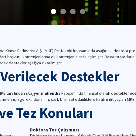
e ve Kimya Endüstrisi A.Ş. (MKE) Protokolü kapsamında aşağıdaki doktora pro
 başvuru kontenjanlarına ek kontenjan olarak açılmıştır. Başvuru şartlarını s
lecek destekler aşağıya çıkarılmıştır.
Verilecek Destekler
MKE tarafından
stajyer mühendis
kapsamında finansal olarak desteklenece
meleri için gerekli donanım, sarf, bilimsel etkinliklere katılım ihtiyaçları MK
ve Tez Konuları
Doktora Tez Çalışması
ktora)
Doktora tez çalışması, Yüksek Güçlü Mikrodalga Sis