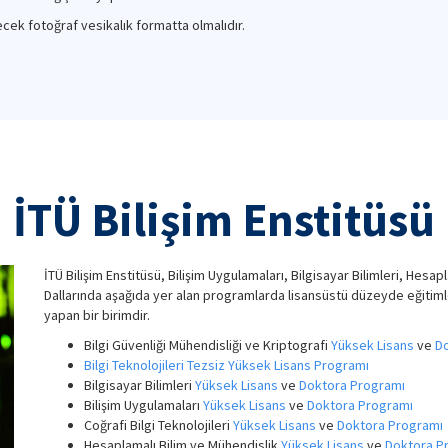
ek fotoğraf vesikalık formatta olmalıdır.
İTÜ Bilişim Enstitüsü
İTÜ Bilişim Enstitüsü, Bilişim Uygulamaları, Bilgisayar Bilimleri, Hesap
Dallarında aşağıda yer alan programlarda lisansüstü düzeyde eğitiml
yapan bir birimdir.
Bilgi Güvenliği Mühendisliği ve Kriptografi
Yüksek Lisans
ve
D
Bilgi Teknolojileri Tezsiz Yüksek Lisans Programı
Bilgisayar Bilimleri
Yüksek Lisans
ve
Doktora Programı
Bilişim Uygulamaları
Yüksek Lisans
ve
Doktora Programı
Coğrafi Bilgi Teknolojileri
Yüksek Lisans
ve
Doktora Programı
Hesaplamalı Bilim ve Mühendislik
Yüksek Lisans
ve
Doktora P