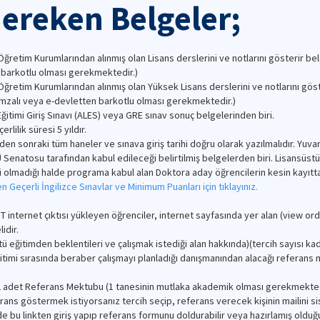
ereken Belgeler;
etim Kurumlarından alınmış olan Lisans derslerini ve notlarını gösterir belgel
 barkotlu olması gerekmektedir.)
retim Kurumlarından alınmış olan Yüksek Lisans derslerini ve notlarını göst
-imzalı veya e-devletten barkotlu olması gerekmektedir.)
timi Giriş Sınavı (ALES) veya GRE sınav sonuç belgelerinden biri.
lilik süresi 5 yıldır.
den sonraki tüm haneler ve sınava giriş tarihi doğru olarak yazılmalıdır. Yuva
İTÜ Senatosu tarafından kabul edileceği belirtilmiş belgelerden biri. Lisansüs
esi olmadığı halde programa kabul alan Doktora aday öğrencilerin kesin kayıtta
 Geçerli İngilizce Sınavlar ve Minimum Puanları için tıklayınız.
BT internet çıktısı yükleyen öğrenciler, internet sayfasında yer alan (view
idir.
ü eğitimden beklentileri ve çalışmak istediği alan hakkında)(tercih sayısı k
itimi sırasında beraber çalışmayı planladığı danışmanından alacağı refera
2 adet Referans Mektubu (1 tanesinin mutlaka akademik olması gerekmektedi
ns göstermek istiyorsanız tercih seçip, referans verecek kişinin mailini sis
de bu linkten giriş yapıp referans formunu doldurabilir veya hazırlamış old