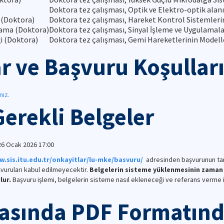
Doktora tez çalışması, Optik ve Elektro-optik alanı
 (Doktora)
Doktora tez çalışması, Hareket Kontrol Sistemlerin
lama (Doktora)
Doktora tez çalışması, Sinyal İşleme ve Uygulamalar
i (Doktora)
Doktora tez çalışması, Gemi Hareketlerinin Modell
r ve Başvuru Koşullar
nız.
erekli Belgeler
 26 Ocak 2026 17:00
.sis.itu.edu.tr/onkayitlar/lu-mke/basvuru/
adresinden başvurunun ta
uruları kabul edilmeyecektir.
Belgelerin sisteme yüklenmesinin zaman
ur.
Başvuru işlemi, belgelerin sisteme nasıl ekleneceği ve referans verme iş
asında PDF Formatınd