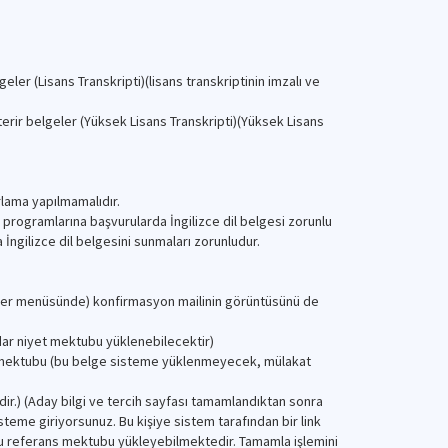
er (Lisans Transkripti)(lisans transkriptinin imzalı ve
erir belgeler (Yüksek Lisans Transkripti)(Yüksek Lisans
rlama yapılmamalıdır.
tü programlarına başvurularda İngilizce dil belgesi zorunlu
 İngilizce dil belgesini sunmaları zorunludur.
 order menüsünde) konfirmasyon mailinin görüntüsünü de
adar niyet mektubu yüklenebilecektir)
ns mektubu (bu belge sisteme yüklenmeyecek, mülakat
r.) (Aday bilgi ve tercih sayfası tamamlandıktan sonra
teme giriyorsunuz. Bu kişiye sistem tarafından bir link
uğu referans mektubu yükleyebilmektedir. Tamamla işlemini