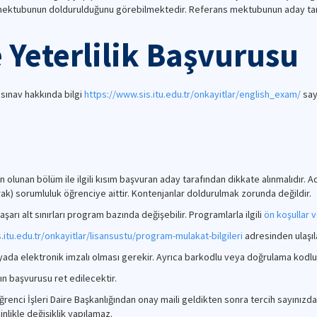
mektubunun doldurulduğunu görebilmektedir. Referans mektubunun aday tar
e Yeterlilik Başvurusu
 sınav hakkında bilgi
https://www.sis.itu.edu.tr/onkayitlar/english_exam/
sayf
 olunan bölüm ile ilgili kısım başvuran aday tarafından dikkate alınmalıdır.
rak) sorumluluk öğrenciye aittir. Kontenjanlar doldurulmak zorunda değildir.
arı alt sınırları program bazında değişebilir. Programlarla ilgili
ön koşullar 
.itu.edu.tr/onkayitlar/lisansustu/program-mulakat-bilgileri
adresinden ulaşıla
 yada elektronik imzalı olması gerekir. Ayrıca barkodlu veya doğrulama kodlu
n başvurusu ret edilecektir.
renci İşleri Daire Başkanlığından onay maili geldikten sonra tercih sayınızd
inlikle değişiklik yapılamaz.