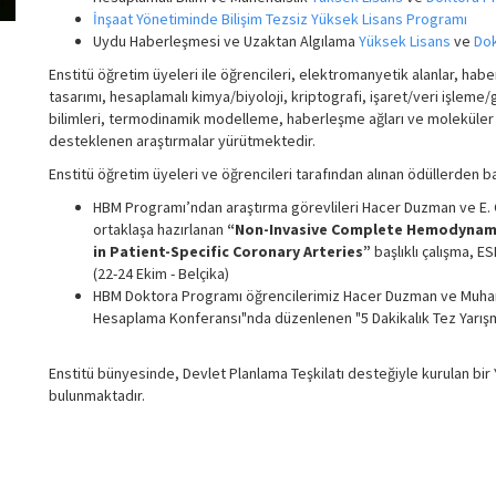
İnşaat Yönetiminde Bilişim Tezsiz Yüksek Lisans Programı
Uydu Haberleşmesi ve Uzaktan Algılama
Yüksek Lisans
ve
Dok
Enstitü öğretim üyeleri ile öğrencileri, elektromanyetik alanlar, h
tasarımı, hesaplamalı kimya/biyoloji, kriptografi, işaret/veri işleme
bilimleri, termodinamik modelleme, haberleşme ağları ve moleküler en
desteklenen araştırmalar yürütmektedir.
Enstitü öğretim üyeleri ve öğrencileri tarafından alınan ödüllerden baz
HBM Programı’ndan
araştırma görevlileri Hacer Duzman ve E. C
ortaklaşa hazırlanan
“Non-Invasive Complete Hemodynamic 
in Patient-Specific Coronary Arteries”
başlıklı çalışma, E
(22-24 Ekim - Belçika)
HBM Doktora Programı öğrencilerimiz Hacer Duzman ve Muhamm
Hesaplama Konferansı"nda düzenlenen "5 Dakikalık Tez Yarışm
Enstitü bünyesinde, Devlet Planlama Teşkilatı desteğiyle kurulan bi
bulunmaktadır.