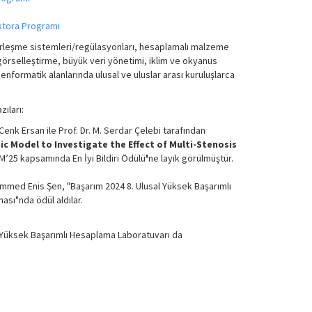
tora Programı
aberleşme sistemleri/regülasyonları, hesaplamalı malzeme
/görselleştirme, büyük veri yönetimi, iklim ve okyanus
formatik alanlarında ulusal ve uluslar arası kuruluşlarca
ıları:
enk Ersan ile Prof. Dr. M. Serdar Çelebi tarafından
Model to Investigate the Effect of Multi-Stenosis
SM’25 kapsamında En İyi Bildiri Ödülü
'
ne layık görülmüştür.
ed Enis Şen, "Başarım 2024 8. Ulusal Yüksek Başarımlı
ası"nda ödül aldılar.
r Yüksek Başarımlı Hesaplama Laboratuvarı da