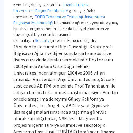
Kemal Bıçakcı, yakın tarihte
İstanbul Teknik
Üniversitesi
Bilişim Enstitüsüne
geçmiştir. Daha
öncesinde,
TOBB Ekonomi ve Teknoloji Üniversitesi
Bilgisayar Mühendisliği
bölümünde öğretim üyesi idi. Ayrıca,
kimlik ve erişim yönetimi alanında faaliyet gösteren ve
davranışsal biyometri konusunda
uzmanlaşan
Securify
şirketinin kurucu ortağıdır.
15 yıldan fazla süredir Bilgi Güvenliği, Kriptografi,
Bilgisayar Ağları ve diğer konularda lisansüstü ve
lisans düzeyinde dersler vermektedir. Doktorasını
2003 yılında Ankara Orta Doğu Teknik
Üniversitesi’nden almıştır. 2004 ve 2006 yılları
arasında, Amsterdam Vrije Üniversitesinde, SecurE-
Justice adlı AB FP6 projesinde Prof. Tanenbaum ile
çalışan bir doktora sonrası araştırmacısıydı. Bundan
önceki araştırma deneyimi Güney Kaliforniya
Üniversitesi, Los Angeles, ABD’de yaptığı yüksek
lisans çalışmaları sırasında araştırma görevlisi
olarak katıldığı birkaç NSF destekli güvenlik
projesini içerir. Türkiye Bilimsel ve Teknolojik
Araştırma Enstitüsü (TÜBİTAK) tarafından finanse