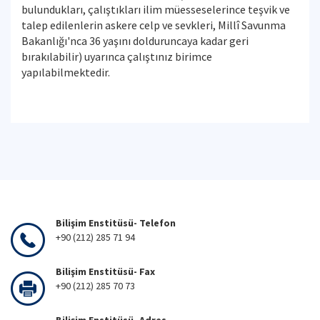
bulundukları, çalıştıkları ilim müesseselerince teşvik ve
talep edilenlerin askere celp ve sevkleri, Millî Savunma
Bakanlığı'nca 36 yaşını dolduruncaya kadar geri
bırakılabilir) uyarınca çalıştınız birimce
yapılabilmektedir.
Bilişim Enstitüsü- Telefon
+90 (212) 285 71 94
Bilişim Enstitüsü- Fax
+90 (212) 285 70 73