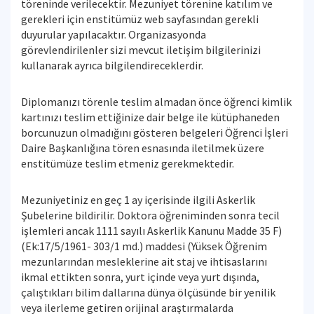
töreninde verilecektir. Mezuniyet törenine katılım ve
gerekleri için enstitümüz web sayfasından gerekli
duyurular yapılacaktır. Organizasyonda
görevlendirilenler sizi mevcut iletişim bilgilerinizi
kullanarak ayrıca bilgilendireceklerdir.
Diplomanızı törenle teslim almadan önce öğrenci kimlik
kartınızı teslim ettiğinize dair belge ile kütüphaneden
borcunuzun olmadığını gösteren belgeleri Öğrenci İşleri
Daire Başkanlığına tören esnasında iletilmek üzere
enstitümüze teslim etmeniz gerekmektedir.
Mezuniyetiniz en geç 1 ay içerisinde ilgili Askerlik
Şubelerine bildirilir. Doktora öğreniminden sonra tecil
işlemleri ancak 1111 sayılı Askerlik Kanunu Madde 35 F)
(Ek:17/5/1961- 303/1 md.) maddesi (Yüksek Öğrenim
mezunlarından mesleklerine ait staj ve ihtisaslarını
ikmal ettikten sonra, yurt içinde veya yurt dışında,
çalıştıkları bilim dallarına dünya ölçüsünde bir yenilik
veya ilerleme getiren orijinal araştırmalarda