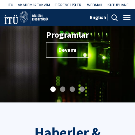
İTÜ
AKADEMİK TAKVİM
ÖĞRENCİ İŞLERİ
WEBMAIL
KÜTÜPHANE
English
Programlar
Devamı
Haberler &