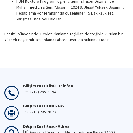
HBM Doktora Programı öğrencilerimiz Hacer Duzman ve
Muhammed Enis Şen, "Başarım 2024 8. Ulusal Yüksek Başarımlı
Hesaplama Konferansı"nda düzenlenen "5 Dakikalık Tez
Yarışması"nda ödül aldılar.
Enstitü bünyesinde, Devlet Planlama Teşkilatı desteğiyle kurulan bir
Yüksek Başarımlı Hesaplama Laboratuvarı da bulunmaktadır.
Bilişim Enstitüsü- Telefon
+90 (212) 285 71 94
Bilişim Enstitüsü- Fax
+90 (212) 285 70 73
Bilişim Enstitüsü- Adres
İTÜ Ayazağa Kampüsü, Bilişim Enstitüsü Binası 34469,