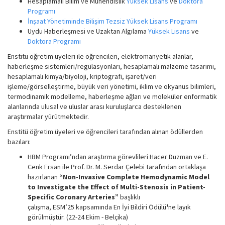
Hesaplamalı Bilim ve Mühendislik
Yüksek Lisans
ve
Doktora
Programı
İnşaat Yönetiminde Bilişim Tezsiz Yüksek Lisans Programı
Uydu Haberleşmesi ve Uzaktan Algılama
Yüksek Lisans
ve
Doktora Programı
Enstitü öğretim üyeleri ile öğrencileri, elektromanyetik alanlar,
haberleşme sistemleri/regülasyonları, hesaplamalı malzeme tasarımı,
hesaplamalı kimya/biyoloji, kriptografi, işaret/veri
işleme/görselleştirme, büyük veri yönetimi, iklim ve okyanus bilimleri,
termodinamik modelleme, haberleşme ağları ve moleküler enformatik
alanlarında ulusal ve uluslar arası kuruluşlarca desteklenen
araştırmalar yürütmektedir.
Enstitü öğretim üyeleri ve öğrencileri tarafından alınan ödüllerden
bazıları:
HBM Programı’ndan
araştırma görevlileri Hacer Duzman ve E.
Cenk Ersan ile Prof. Dr. M. Serdar Çelebi tarafından ortaklaşa
hazırlanan
“Non-Invasive Complete Hemodynamic Model
to Investigate the Effect of Multi-Stenosis in Patient-
Specific Coronary Arteries”
başlıklı
çalışma, ESM’25 kapsamında En İyi Bildiri Ödülü
'
ne layık
görülmüştür. (22-24 Ekim - Belçika)