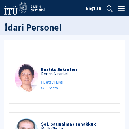
English
İdari Personel
Enstitü Sekreteri
Pervin Nasırlıel
Detaylı Bilgi
E-Posta
Şef, Satınalma / Tahakkuk
Melik Okutan