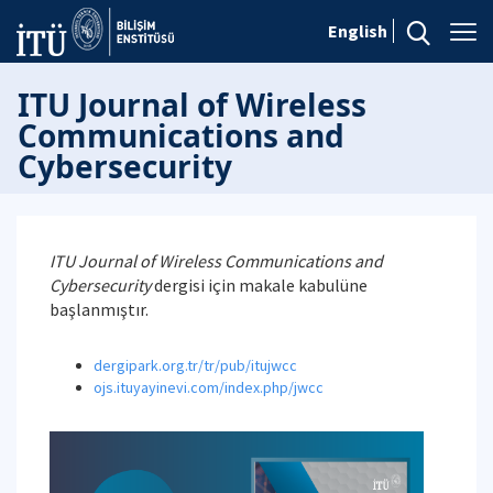
English
ITU Journal of Wireless
Communications and
Cybersecurity
ITU Journal of Wireless Communications and
Cybersecurity
dergisi için makale kabulüne
başlanmıştır.
dergipark.org.tr/tr/pub/itujwcc
ojs.ituyayinevi.com/index.php/jwcc