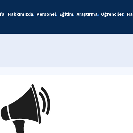
fa
Hakkımızda
Personel
Eğitim
Araştırma
Öğrenciler
Ha