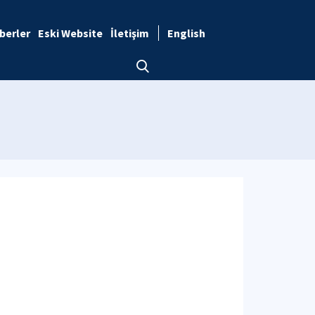
berler
Eski Website
İletişim
English