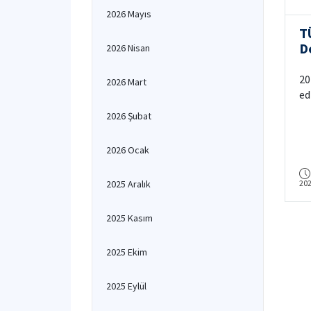
2026 Mayıs
T
D
2026 Nisan
20
2026 Mart
ed
2026 Şubat
2026 Ocak
2025 Aralık
20
2025 Kasım
2025 Ekim
2025 Eylül