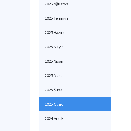
2025 Ağustos
2025 Temmuz
2025 Haziran
2025 Mayıs
2025 Nisan
2025 Mart
2025 Şubat
2025 Ocak
2024 Aralık