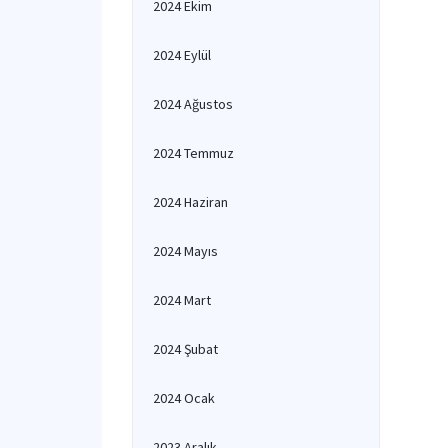
2024 Ekim
2024 Eylül
2024 Ağustos
2024 Temmuz
2024 Haziran
2024 Mayıs
2024 Mart
2024 Şubat
2024 Ocak
2023 Aralık