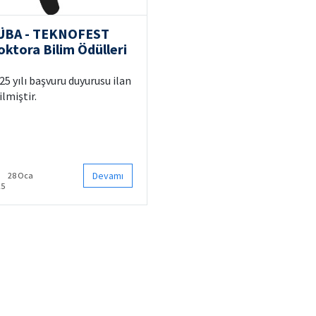
ÜBA - TEKNOFEST
oktora Bilim Ödülleri
25 yılı başvuru duyurusu ilan
ilmiştir.
Devamı
28 Oca
25