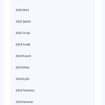
2025 Mart
2025 Şubat
2025 Ocak
2024 Aralık
2024 Kasım
2024 Ekim
2024 Eylül
2024 Temmuz
2024 Haziran