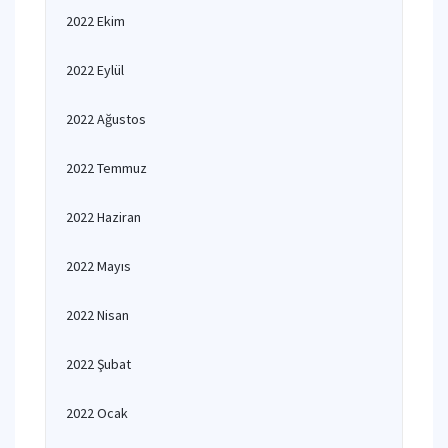
2022 Ekim
2022 Eylül
2022 Ağustos
2022 Temmuz
2022 Haziran
2022 Mayıs
2022 Nisan
2022 Şubat
2022 Ocak