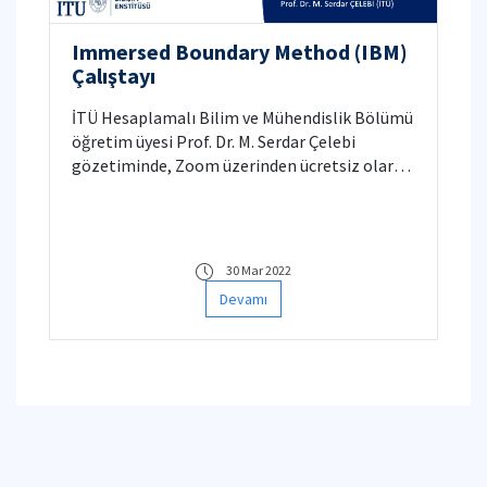
Immersed Boundary Method (IBM)
Çalıştayı
İTÜ Hesaplamalı Bilim ve Mühendislik Bölümü
öğretim üyesi Prof. Dr. M. Serdar Çelebi
gözetiminde, Zoom üzerinden ücretsiz olarak
çevrimiçi "Immersed Boundary Method (IBM)"
ile Akışkan-Yapı Etkileşimi (ing. Fluid-
Structure Interaction, FSI) modellemesi
uygulamalı eğitimi yapılacaktır.
30 Mar 2022
Devamı