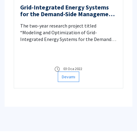
Grid-Integrated Energy Systems
for the Demand-Side Management
of Data Centers
The two-year research project titled
“Modeling and Optimization of Grid-
Integrated Energy Systems for the Demand-
Side Management of Data Centers” has been
awarded by the TUBITAK Career Development
Grant Program.
03 Oca 2022
Devamı