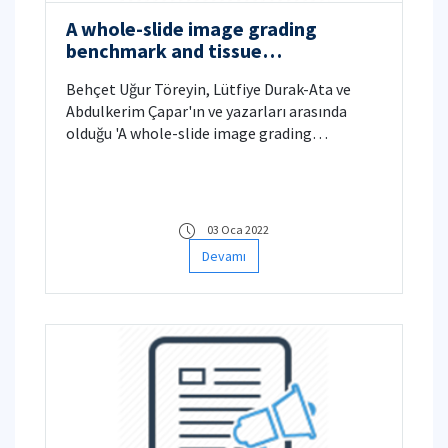
A whole-slide image grading
benchmark and tissue
classification for cervical cancer
Behçet Uğur Töreyin, Lütfiye Durak-Ata ve
precursor lesions with inter-
Abdulkerim Çapar'ın ve yazarları arasında
observer variability
olduğu 'A whole-slide image grading
benchmark and tissue classification for
cervical cancer precursor lesions with inter-
observer variability' başlıklı makale 'Medical &
Biological Engineering & Computing'
03 Oca 2022
dergisinde 2021 yılında yayınlanmıştır.
Devamı