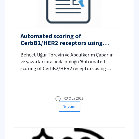
Automated scoring of
CerbB2/HER2 receptors using
histogram based analysis of
Behçet Uğur Töreyin ve Abdulkerim Çapar'ın
immunohistochemistry breast
ve yazarları arasında olduğu 'Automated
cancer tissue images
scoring of CerbB2/HER2 receptors using
histogram based analysis of
immunohistochemistry breast cancer tissue
images' başlıklı makale 'Biomedical Signal
Processing and Control' dergisinde 2021
03 Oca 2022
yılında yayınlanmıştır.
Devamı