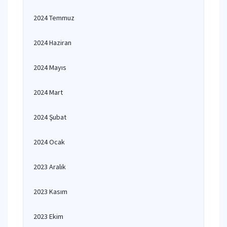
2024 Temmuz
2024 Haziran
2024 Mayıs
2024 Mart
2024 Şubat
2024 Ocak
2023 Aralık
2023 Kasım
2023 Ekim