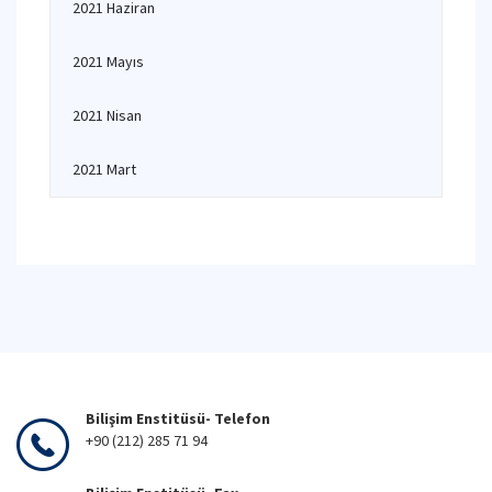
2021 Haziran
2021 Mayıs
2021 Nisan
2021 Mart
Bilişim Enstitüsü- Telefon
+90 (212) 285 71 94