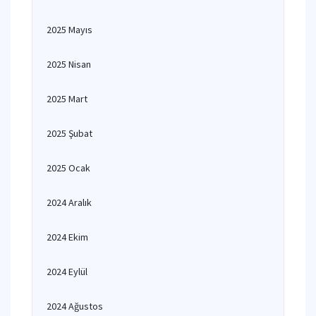
2025 Mayıs
2025 Nisan
2025 Mart
2025 Şubat
2025 Ocak
2024 Aralık
2024 Ekim
2024 Eylül
2024 Ağustos