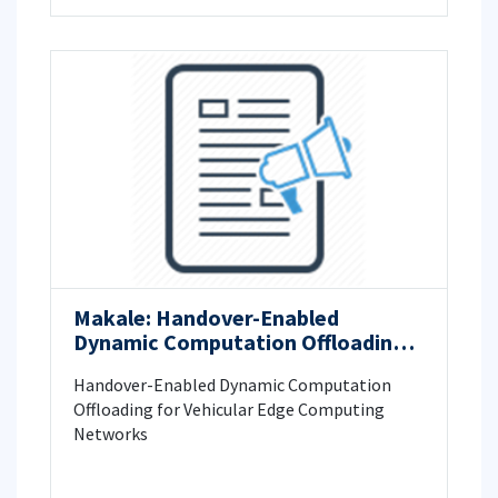
Makale: Handover-Enabled
Dynamic Computation Offloading
for Vehicular Edge Computing
Handover-Enabled Dynamic Computation
Networks
Offloading for Vehicular Edge Computing
Networks