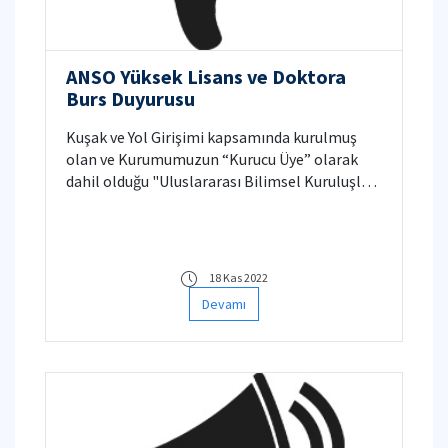
ANSO Yüksek Lisans ve Doktora
Burs Duyurusu
Kuşak ve Yol Girişimi kapsamında kurulmuş
olan ve Kurumumuzun “Kurucu Üye” olarak
dahil olduğu "Uluslararası Bilimsel Kuruluşlar
Örgütü (Alliance of International Science
Organizations- ANSO)" tarafından yüksek
lisans ve doktora burs programı duyurusu
yapılmıştır.
18 Kas 2022
Devamı