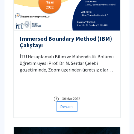
Immersed Boundary Method (IBM)
Çalıştayı
İTÜ Hesaplamalı Bilim ve Mühendislik Bölümü
öğretim üyesi Prof. Dr. M. Serdar Çelebi
gözetiminde, Zoom üzerinden ücretsiz olarak
çevrimiçi "Immersed Boundary Method (IBM)"
ile Akışkan-Yapı Etkileşimi (ing. Fluid-
Structure Interaction, FSI) modellemesi
uygulamalı eğitimi yapılacaktır.
30 Mar 2022
Devamı