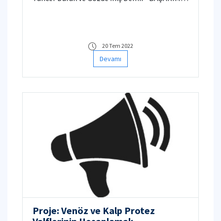
2022"’de üç farklı kategoride takım olarak
ödül aldı.
20 Tem 2022
Devamı
Proje: Venöz ve Kalp Protez