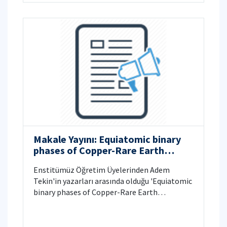
Makale Yayını: Equiatomic binary
phases of Copper-Rare Earth
Elements. An overview of
Enstitümüz Öğretim Üyelerinden Adem
monocuprides from first-principles
Tekin'in yazarları arasında olduğu 'Equiatomic
calculations
binary phases of Copper-Rare Earth
Elements. An overview of monocuprides from
first-principles calculations' başlıklı makale
'ChemPhysChem' dergisinde 28 Kasım 2022