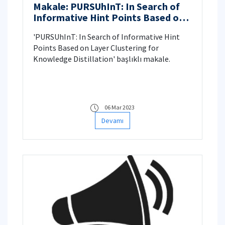
Makale: PURSUhInT: In Search of
Informative Hint Points Based on
Layer Clustering for Knowledge
'PURSUhInT: In Search of Informative Hint
Distillation
Points Based on Layer Clustering for
Knowledge Distillation' başlıklı makale.
06 Mar 2023
Devamı