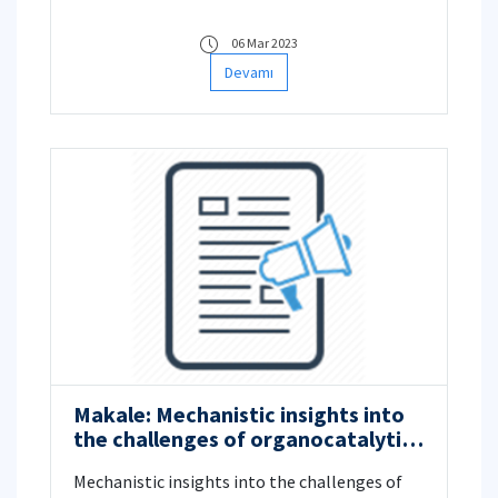
06 Mar 2023
Devamı
Makale: Mechanistic insights into
the challenges of organocatalytic
Beckmann rearrangement
Mechanistic insights into the challenges of
reactions