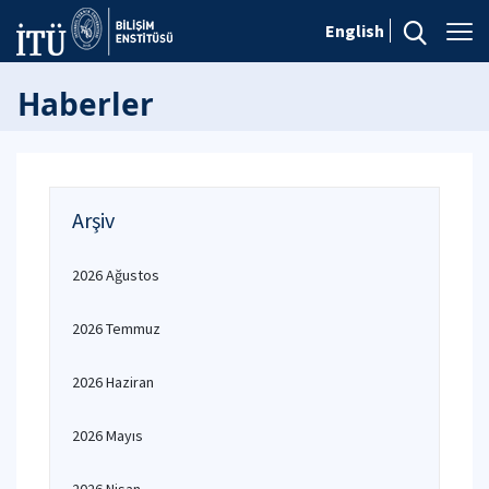
English
Haberler
Arşiv
2026 Ağustos
2026 Temmuz
2026 Haziran
2026 Mayıs