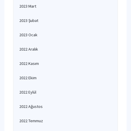
2023 Mart
2023 Şubat
2023 Ocak
2022 Aralık
2022 Kasım
2022 Ekim
2022 Eylül
2022 Ağustos
2022 Temmuz