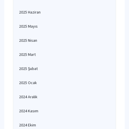
2025 Haziran
2025 Mayıs
2025 Nisan
2025 Mart
2025 Şubat
2025 Ocak
2024 Aralık
2024 Kasım
2024 Ekim