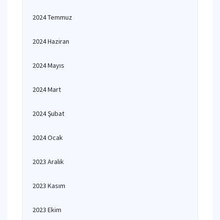
2024 Temmuz
2024 Haziran
2024 Mayıs
2024 Mart
2024 Şubat
2024 Ocak
2023 Aralık
2023 Kasım
2023 Ekim