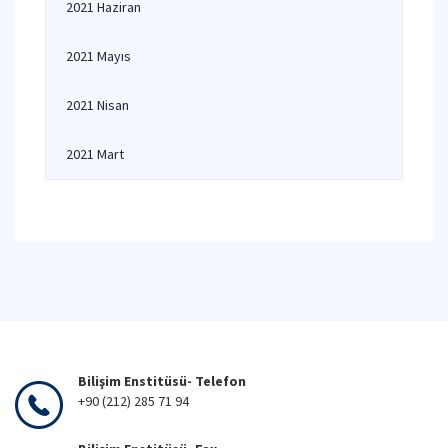
2021 Haziran
2021 Mayıs
2021 Nisan
2021 Mart
Bilişim Enstitüsü- Telefon
+90 (212) 285 71 94