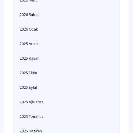
2026 Mart
2026 Şubat
2026 Ocak
2025 Aralık
2025 Kasım
2025 Ekim
2025 Eylül
2025 Ağustos
2025 Temmuz
2025 Haziran