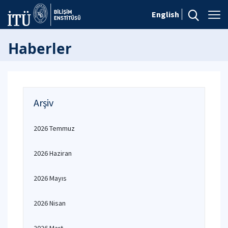
English
Haberler
Arşiv
2026 Temmuz
2026 Haziran
2026 Mayıs
2026 Nisan