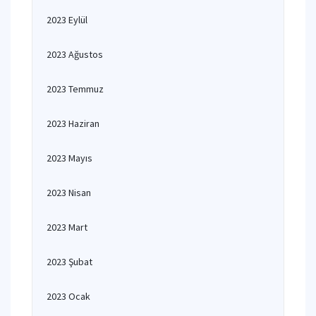
2023 Eylül
2023 Ağustos
2023 Temmuz
2023 Haziran
2023 Mayıs
2023 Nisan
2023 Mart
2023 Şubat
2023 Ocak