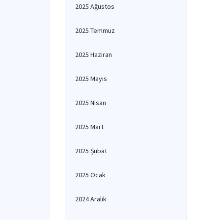
2025 Ağustos
2025 Temmuz
2025 Haziran
2025 Mayıs
2025 Nisan
2025 Mart
2025 Şubat
2025 Ocak
2024 Aralık