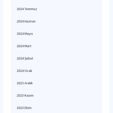
2024 Temmuz
2024 Haziran
2024 Mayıs
2024 Mart
2024 Şubat
2024 Ocak
2023 Aralık
2023 Kasım
2023 Ekim