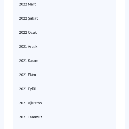
2022 Mart
2022 Şubat
2022 Ocak
2021 Aralık
2021 Kasım
2021 Ekim
2021 Eylül
2021 Ağustos
2021 Temmuz