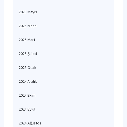
2025 Mayıs
2025 Nisan
2025 Mart
2025 Şubat
2025 Ocak
2024 Aralık
2024 Ekim
2024 Eylül
2024 Ağustos