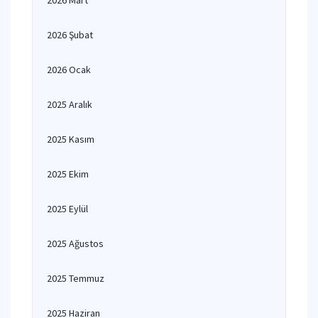
2026 Mart
2026 Şubat
2026 Ocak
2025 Aralık
2025 Kasım
2025 Ekim
2025 Eylül
2025 Ağustos
2025 Temmuz
2025 Haziran