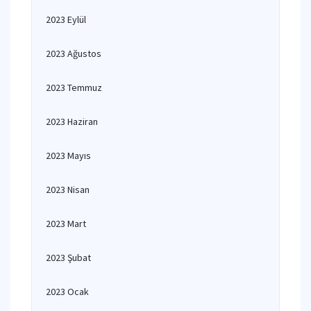
2023 Eylül
2023 Ağustos
2023 Temmuz
2023 Haziran
2023 Mayıs
2023 Nisan
2023 Mart
2023 Şubat
2023 Ocak