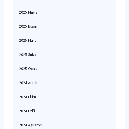
2025 Mayıs
2025 Nisan
2025 Mart
2025 Şubat
2025 Ocak
2024 Aralık
2024 Ekim
2024 Eylül
2024 Ağustos