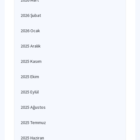
2026 Mart
2026 Şubat
2026 Ocak
2025 Aralık
2025 Kasım
2025 Ekim
2025 Eylül
2025 Ağustos
2025 Temmuz
2025 Haziran