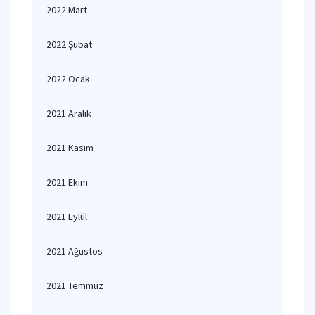
2022 Mart
2022 Şubat
2022 Ocak
2021 Aralık
2021 Kasım
2021 Ekim
2021 Eylül
2021 Ağustos
2021 Temmuz