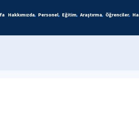
fa
Hakkımızda
Personel
Eğitim
Araştırma
Öğrenciler
Ha