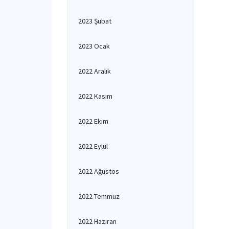
2023 Şubat
2023 Ocak
2022 Aralık
2022 Kasım
2022 Ekim
2022 Eylül
2022 Ağustos
2022 Temmuz
2022 Haziran