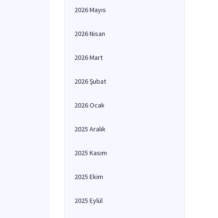
2026 Mayıs
2026 Nisan
2026 Mart
2026 Şubat
2026 Ocak
2025 Aralık
2025 Kasım
2025 Ekim
2025 Eylül