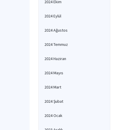
2024 Ekim
2024 Eylül
2024 Ağustos
2024 Temmuz
2024 Haziran
2024 Mayıs
2024 Mart
2024 Şubat
2024 Ocak
2023 Aralık