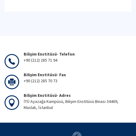
Bilişim Enstitüsü- Telefon
+90 (212) 285 71 94
Bilişim Enstitüsü- Fax
+90 (212) 285 70 73
Bilişim Enstitüsü- Adres
İTÜ Ayazağa Kampüsü, Bilişim Enstitüsü Binası 34469,
Maslak, İstanbul