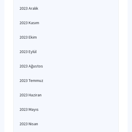
2023 Aralık
2023 Kasım
2023 Ekim
2023 Eylül
2023 Ağustos
2023 Temmuz
2023 Haziran
2023 Mayıs
2023 Nisan