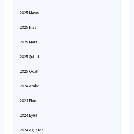
2025 Mayıs
2025 Nisan
2025 Mart
2025 Şubat
2025 Ocak
2024 Aralık
2024 Ekim
2024 Eylül
2024 Ağustos