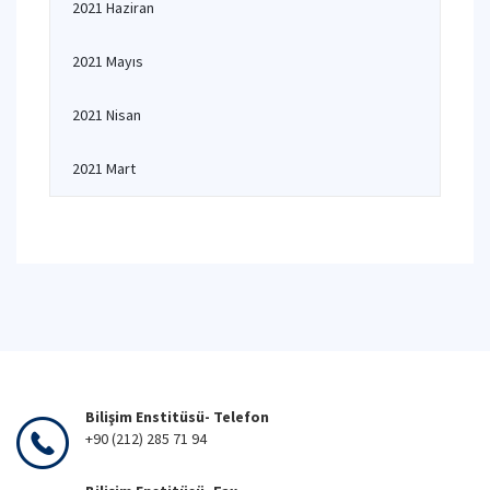
2021 Haziran
2021 Mayıs
2021 Nisan
2021 Mart
Bilişim Enstitüsü- Telefon
+90 (212) 285 71 94