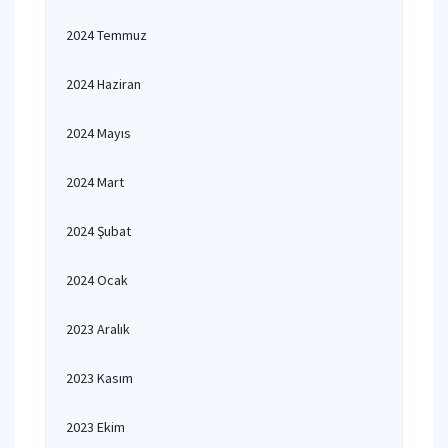
2024 Temmuz
2024 Haziran
2024 Mayıs
2024 Mart
2024 Şubat
2024 Ocak
2023 Aralık
2023 Kasım
2023 Ekim