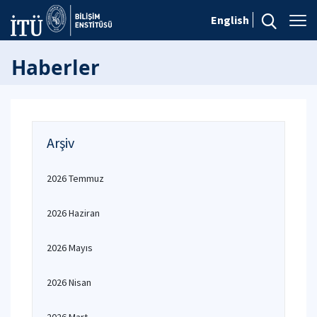
English
Haberler
Arşiv
2026 Temmuz
2026 Haziran
2026 Mayıs
2026 Nisan